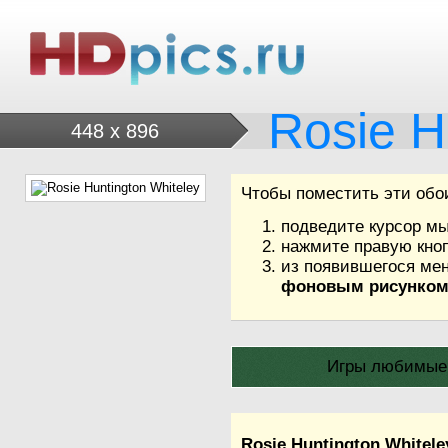
Rosie H
448 x 896
Чтобы поместить эти обо
подведите курсор м
нажмите правую кноп
из появившегося мен
фоновым рисунко
Игры любимые с
Rosie Huntington Whitele